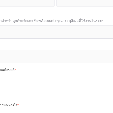
คาสำหรับลูกค้าแพ็กเกจ FlowAccount กรุณาระบุอีเมลที่ใช้งานในระบบ
อนหรือรายปี
*
้จากช่องทางใด
*