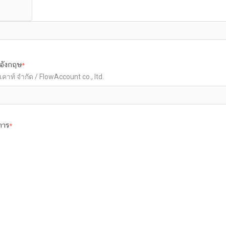
าอังกฤษ
*
คาท์ จำกัด / FlowAccount co., ltd.
การ
*